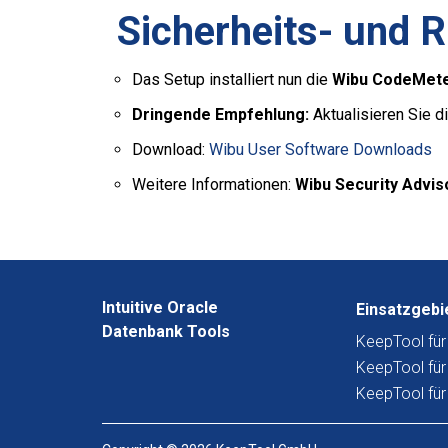
Sicherheits- und 
Das Setup installiert nun die
Wibu CodeMete
Dringende Empfehlung:
Aktualisieren Sie d
Download:
Wibu User Software Downloads
Weitere Informationen:
Wibu Security Advis
Intuitive Oracle
Einsatzgebi
Datenbank Tools
KeepTool fü
KeepTool für
KeepTool fü