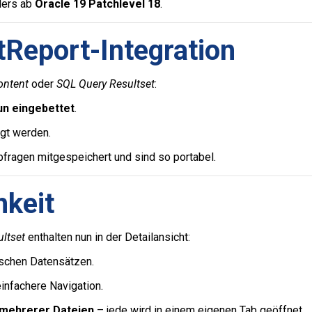
ders ab
Oracle 19 Patchlevel 18
.
tReport-Integration
ontent
oder
SQL Query Resultset
:
un eingebettet
.
gt werden.
fragen mitgespeichert und sind so portabel.
hkeit
ltset
enthalten nun in der Detailansicht:
schen Datensätzen.
infachere Navigation.
mehrerer Dateien
– jede wird in einem eigenen Tab geöffnet.