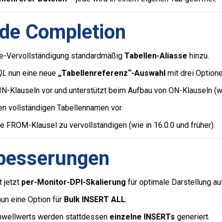
ode Completion
ode-Vervollständigung standardmäßig
Tabellen-Aliasse
hinzu.
QL
nun eine neue
„Tabellenreferenz“-Auswahl
mit drei Optione
N-Klauseln vor und unterstützt beim Aufbau von ON-Klauseln (wie
en vollständigen Tabellennamen vor.
 FROM-Klausel zu vervollständigen (wie in 16.0.0 und früher).
rbesserungen
t jetzt
per-Monitor-DPI-Skalierung
für optimale Darstellung a
nun eine Option für
Bulk INSERT ALL
:
chwellwerts werden stattdessen
einzelne INSERTs
generiert.