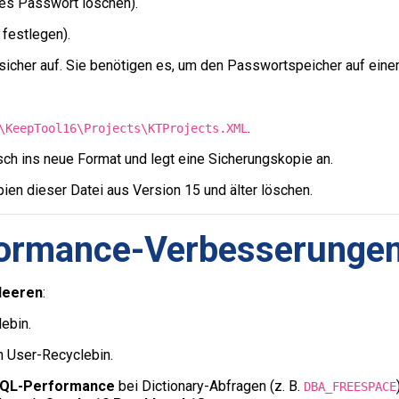
es Passwort löschen).
festlegen).
icher auf. Sie benötigen es, um den Passwortspeicher auf eine
.
\KeepTool16\Projects\KTProjects.XML
sch ins neue Format und legt eine Sicherungskopie an.
ien dieser Datei aus Version 15 und älter löschen.
ormance-Verbesserunge
 leeren
:
ebin.
n User-Recyclebin.
QL-Performance
bei Dictionary-Abfragen (z. B.
DBA_FREESPACE