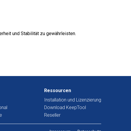
erheit und Stabilität zu gewährleisten.
Ressourcen
Installation und Lizenzierung
onal
Download KeepTool
e
Reseller