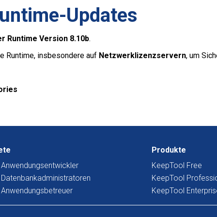
Runtime-Updates
r Runtime Version 8.10b
.
ie Runtime, insbesondere auf
Netzwerklizenzservern
, um Sich
ories
ete
Produkte
r Anwendungsentwickler
KeepTool Free
 Datenbankadministratoren
KeepTool Professi
r Anwendungsbetreuer
KeepTool Enterpris