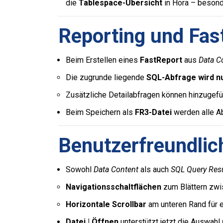
die
Tablespace-Übersicht
in Hora – beson
Reporting und Fas
Beim Erstellen eines
FastReport
aus
Data C
Die zugrunde liegende
SQL-Abfrage wird n
Zusätzliche Detailabfragen können hinzugefü
Beim Speichern als
FR3-Datei
werden alle Ab
Benutzerfreundlic
Sowohl
Data Content
als auch
SQL Query Resu
Navigationsschaltflächen
zum Blättern zwi
Horizontale Scrollbar
am unteren Rand für e
Datei | Öffnen
unterstützt jetzt die Auswahl