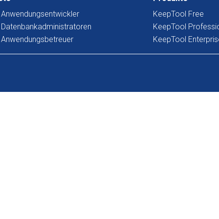
r Anwendungsentwickler
KeepTool Free
 Datenbankadministratoren
KeepTool Professi
r Anwendungsbetreuer
KeepTool Enterpris