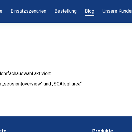
e
Einsatzszenarien
Bestellung
Blog
Unsere Kunde
ehrfachauswahl aktiviert.
 „session|overview“ und „SGA|sql area“.
ete
Produkte