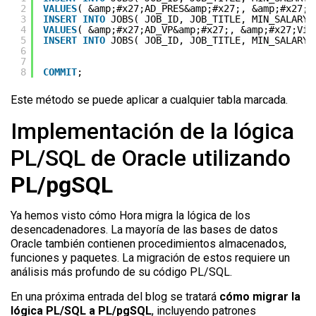
2
VALUES
( &amp;#x27;AD_PRES&amp;#x27;, &amp;#x27;P
3
INSERT
INTO
JOBS( JOB_ID, JOB_TITLE, MIN_SALARY,
4
VALUES
( &amp;#x27;AD_VP&amp;#x27;, &amp;#x27;Vic
5
INSERT
INTO
JOBS( JOB_ID, JOB_TITLE, MIN_SALARY,
6
7
8
COMMIT
;
Este método se puede aplicar a cualquier tabla marcada.
Implementación de la lógica
PL/SQL de Oracle utilizando
PL/pgSQL
Ya hemos visto cómo Hora migra la lógica de los
desencadenadores. La mayoría de las bases de datos
Oracle también contienen procedimientos almacenados,
funciones y paquetes. La migración de estos requiere un
análisis más profundo de su código PL/SQL.
En una próxima entrada del blog se tratará
cómo migrar la
lógica PL/SQL a PL/pgSQL
, incluyendo patrones