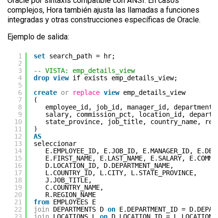
Oracle por sintaxis compatible con ANSI. En casos
complejos, Hora también ajusta las llamadas a funciones
integradas y otras construcciones específicas de Oracle.
Ejemplo de salida:
1
set
search_path = hr;
2
3
-- VISTA: emp_details_view
4
drop
view
if exists emp_details_view;
5
6
create
or
replace
view
emp_details_view
7
(
8
employee_id, job_id, manager_id, department_
9
salary, commission_pct, location_id, departm
10
state_province, job_title, country_name, reg
11
)
12
AS
13
seleccionar
14
E.EMPLOYEE_ID, E.JOB_ID, E.MANAGER_ID, E.DEP
15
E.FIRST_NAME, E.LAST_NAME, E.SALARY, E.COMMI
16
D.LOCATION_ID, D.DEPARTMENT_NAME,
17
L.COUNTRY_ID, L.CITY, L.STATE_PROVINCE,
18
J.JOB_TITLE,
19
C.COUNTRY_NAME,
20
R.REGION_NAME
21
from
EMPLOYEES E
22
join
DEPARTMENTS D 
on
E.DEPARTMENT_ID = D.DEPAR
23
join
LOCATIONS L 
on
D.LOCATION_ID = L.LOCATION_