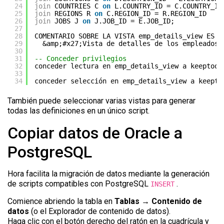
24
join
COUNTRIES C 
on
L.COUNTRY_ID = C.COUNTRY_ID
25
join
REGIONS R 
on
C.REGION_ID = R.REGION_ID
26
join
JOBS J 
on
J.JOB_ID = E.JOB_ID;
27
28
COMENTARIO SOBRE LA VISTA emp_details_view ES
29
&amp;#x27;Vista de detalles de los empleados&
30
31
-- Conceder privilegios
32
conceder lectura en emp_details_view a keeptool
33
34
conceder selección en emp_details_view a keepto
También puede seleccionar varias vistas para generar
todas las definiciones en un único script.
Copiar datos de Oracle a
PostgreSQL
Hora facilita la migración de datos mediante la generación
de scripts compatibles con PostgreSQL
.
INSERT
Comience abriendo la tabla en
Tablas → Contenido de
datos
(o el Explorador de contenido de datos).
Haga clic con el botón derecho del ratón en la cuadrícula y