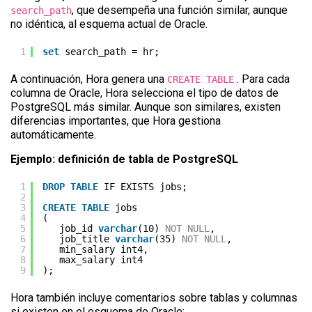
, que desempeña una función similar, aunque
search_path
no idéntica, al esquema actual de Oracle.
1
set
search_path = hr;
A continuación, Hora genera una
. Para cada
CREATE TABLE
columna de Oracle, Hora selecciona el tipo de datos de
PostgreSQL más similar. Aunque son similares, existen
diferencias importantes, que Hora gestiona
automáticamente.
Ejemplo: definición de tabla de PostgreSQL
1
DROP
TABLE
IF EXISTS jobs;
2
3
CREATE
TABLE
jobs
4
(
5
job_id 
varchar
(10) 
NOT
NULL
,
6
job_title 
varchar
(35) 
NOT
NULL
,
7
min_salary int4,
8
max_salary int4
9
);
Hora también incluye comentarios sobre tablas y columnas
si existen en el esquema de Oracle: