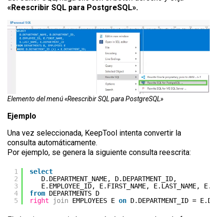
«Reescribir SQL para PostgreSQL».
Elemento del menú «Reescribir SQL para PostgreSQL»
Ejemplo
Una vez seleccionada, KeepTool intenta convertir la
consulta automáticamente.
Por ejemplo, se genera la siguiente consulta reescrita:
1
select
2
D.DEPARTMENT_NAME, D.DEPARTMENT_ID,
3
E.EMPLOYEE_ID, E.FIRST_NAME, E.LAST_NAME, E.D
4
from
DEPARTMENTS D
5
right
join
EMPLOYEES E 
on
D.DEPARTMENT_ID = E.DE