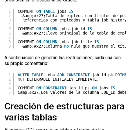
1
COMMENT 
ON
TABLE
jobs 
IS
2
&amp;#x27;Tabla de empleos con títulos de pues
3
Referencias con empleados y tabla job_history.
4
5
COMMENT 
ON
COLUMN
jobs.job_id 
IS
6
&amp;#x27;Clave principal de la tabla de emple
7
8
COMMENT 
ON
COLUMN
jobs.job_title 
IS
9
&amp;#x27;Columna 
no
nula que muestra el títul
A continuación se generan las restricciones, cada una con
su propio comentario:
1
ALTER
TABLE
jobs 
ADD
CONSTRAINT
job_id_pk 
PRIMAR
2
NOT
DEFERRABLE INITIALLY IMMEDIATE;
3
4
COMMENT 
ON
CONSTRAINT
job_id_pk 
ON
jobs 
IS
5
&amp;#x27;Los valores de la columna JOB_ID deben
Creación de estructuras para
varias tablas
Al generar DDL para varias tablas, el orden de las