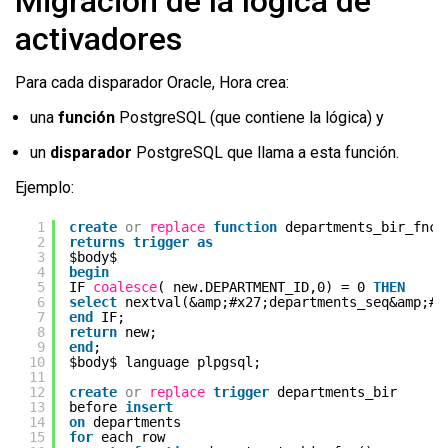
Migración de la lógica de
activadores
Para cada disparador Oracle, Hora crea:
una
función
PostgreSQL (que contiene la lógica) y
un
disparador
PostgreSQL que llama a esta función.
Ejemplo:
1
create
or
replace
function
departments_bir_fnc(
2
returns
trigger
as
3
$body$
4
begin
5
IF 
coalesce
( new.DEPARTMENT_ID,0) = 0 
THEN
6
select
nextval(&amp;#x27;departments_seq&amp;#x
7
end
IF;
8
return
new;
9
end
;
10
$body$ language plpgsql;
11
12
create
or
replace
trigger
departments_bir
13
before 
insert
14
on
departments
15
for
each row