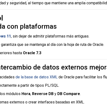
idad y seguridad, al tiempo que mantiene una amplia compatibilid
l
da con plataformas
ows 11
, sin dejar de admitir plataformas más antiguas.
e garantiza que se mantenga al día con la hoja de ruta de Oracle.
teriores hasta
Oracle 7.3
ntercambio de datos externos mejo
pacidades
de la base de datos XML
de Oracle para facilitar los f
ectamente a partir de tipos PL/SQL.
 los módulos
Hora
,
Reverse DB
y
DB Compare
.
istemas externos o crear interfaces basadas en XML.